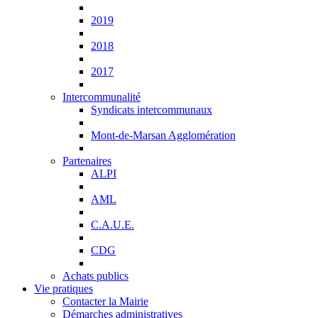
2019
2018
2017
Intercommunalité
Syndicats intercommunaux
Mont-de-Marsan Agglomération
Partenaires
ALPI
AML
C.A.U.E.
CDG
Achats publics
Vie pratiques
Contacter la Mairie
Démarches administratives