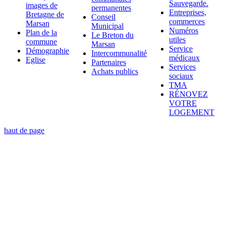
Sauvegarde.
images de
permanentes
Entreprises,
Bretagne de
Conseil
commerces
Marsan
Municipal
Numéros
Plan de la
Le Breton du
utiles
commune
Marsan
Service
Démographie
Intercommunalité
médicaux
Eglise
Partenaires
Services
Achats publics
sociaux
TMA
RÉNOVEZ
VOTRE
LOGEMENT
haut de page