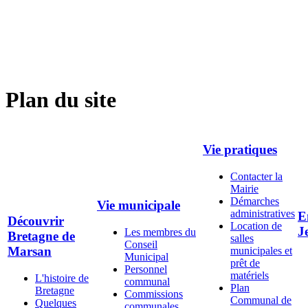
Plan du site
Vie pratiques
Contacter la
Mairie
Démarches
Vie municipale
administratives
E
Découvrir
Location de
J
Les membres du
Bretagne de
salles
Conseil
Marsan
municipales et
Municipal
prêt de
Personnel
matériels
L'histoire de
communal
Plan
Bretagne
Commissions
Communal de
Quelques
communales